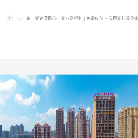
上一篇：党建暖民心・宠业送福利 | 免费疫苗 + 实用宠礼等你