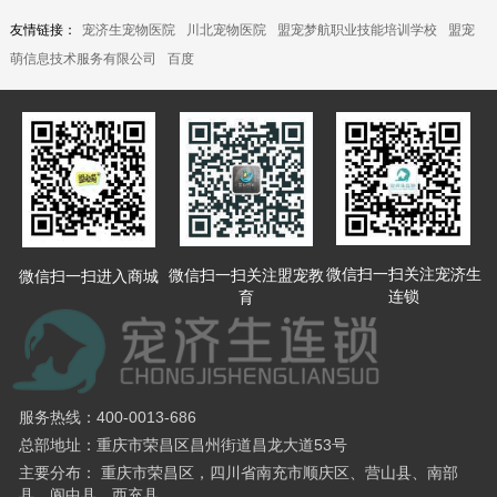
友情链接：
宠济生宠物医院
川北宠物医院
盟宠梦航职业技能培训学校
盟宠
萌信息技术服务有限公司
百度
微信扫一扫关注宠济生
微信扫一扫关注盟宠教
微信扫一扫进入商城
连锁
育
服务热线：400-0013-686
总部地址：重庆市荣昌区昌州街道昌龙大道53号
主要分布： 重庆市荣昌区，四川省南充市顺庆区、营山县、南部
县、阆中县、西充县